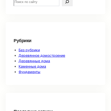
e
a
r
c
h
Рубрики
Без рубрики
Деревянное домостроение
Деревянные дома
Каменные дома
Фундаменты