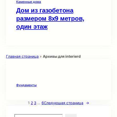
Каменные дома
Дом из газобетона
размером 8х9 метров,
один этаж
Главная страница
»
Архивы для interierd
Фундаменты
1
2
3
…
6
Следующая страница
→
S