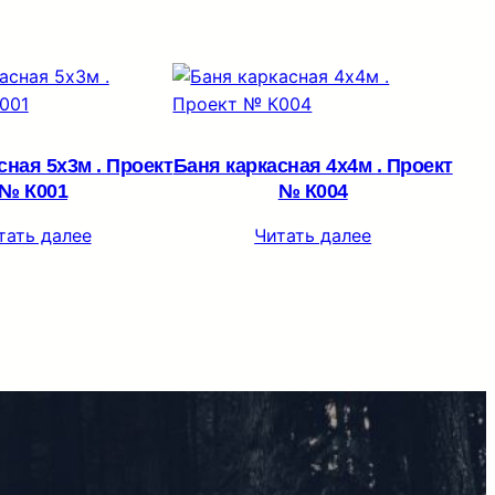
сная 5х3м . Проект
Баня каркасная 4х4м . Проект
№ К001
№ К004
тать далее
Читать далее