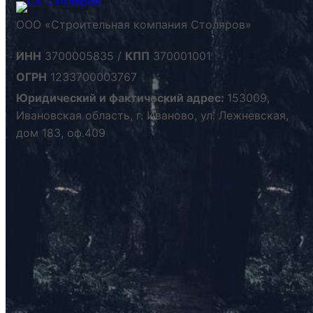
ООО «Строительная компания Столяров»
ИНН
3700005835 /
КПП
370001001
ОГРН
1233700003767
Юридический и фактический адрес:
153009,
Ивановская область, г. Иваново, ул. Лежневская,
дом 183, оф.409