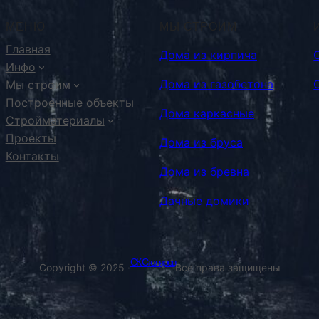
МЕНЮ
МЫ СТРОИМ
Главная
Дома из кирпича
Инфо
Дома из газобетона
Мы строим
Построенные объекты
Дома каркасные
Стройматериалы
Проекты
Дома из бруса
Контакты
Дома из бревна
Дачные домики
СК Столяров
Copyright © 2025 ·
Все права защищены