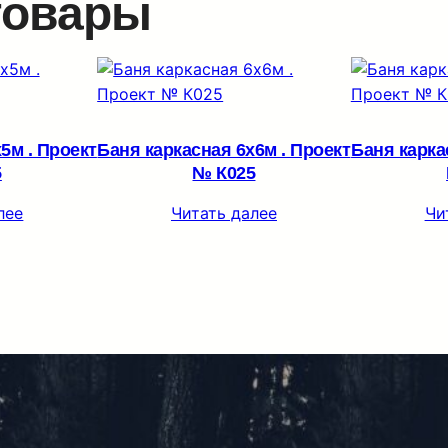
товары
5м . Проект
Баня каркасная 6х6м . Проект
Баня карка
5
№ К025
лее
Читать далее
Чи