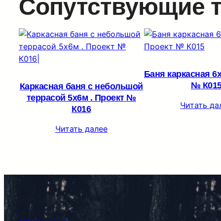
Сопутствующие 
Баня каркасная 6х
№ К01
Каркасная баня с небольшой
террасой 5х6м . Проект №
Читать да
К016
Читать далее