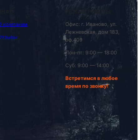
ИНФО
РЕЖИМ РАБОТЫ
О компании
Офис: г. Иваново, ул.
Лежневская, дом 183,
Отзывы
оф.409
Пон-пт: 9:00 — 18:00
Суб: 9:00 — 14:00
Встретимся в любое
время по звонку!