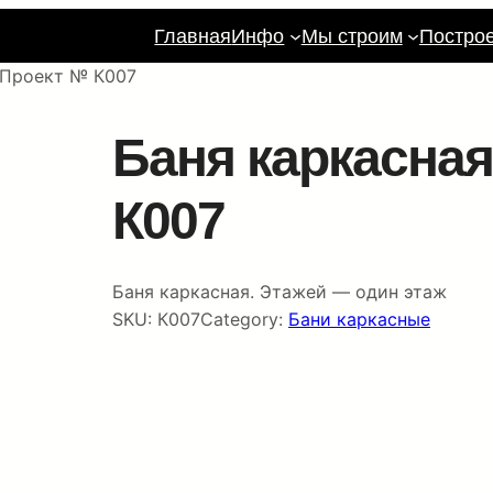
Главная
Инфо
Мы строим
Постро
. Проект № К007
Баня каркасная
К007
Баня каркасная. Этажей — один этаж
SKU:
К007
Category:
Бани каркасные