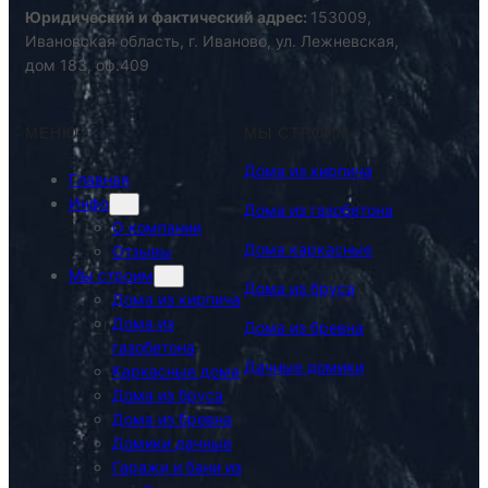
Юридический и фактический адрес:
153009,
Ивановская область, г. Иваново, ул. Лежневская,
дом 183, оф.409
МЕНЮ
МЫ СТРОИМ
Дома из кирпича
Главная
Инфо
Дома из газобетона
О компании
Дома каркасные
Отзывы
Мы строим
Дома из бруса
Дома из кирпича
Дома из
Дома из бревна
газобетона
Дачные домики
Каркасные дома
Дома из бруса
Дома из бревна
Домики дачные
Гаражи и бани из