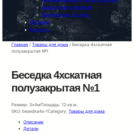
Доска сухая строганая
Деревянные настилы
Проекты
Контакты
Главная
/
Товары для дома
/ Беседка 4хскатная
полузакрытая №1
Беседка 4хскатная
полузакрытая №1
Размер: 3х4мПлощадь: 12 кв.м.
SKU:
besedka4s-1
Category:
Товары для дома
Описание
Детали