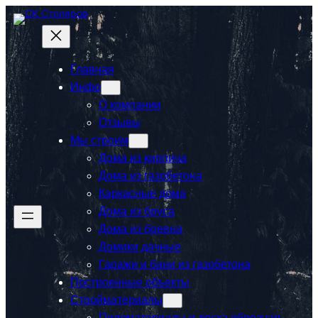
Перейти
к
содержимому
Главная
Инфо
О компании
Отзывы
Мы строим
Дома из кирпича
Дома из газобетона
Каркасные дома
Дома из бруса
Дома из бревна
Домики дачные
Гаражи и бани из газобетона
Построенные объекты
Стройматериалы
Пиломатериалы и доска обрезная