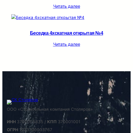
Читать далее
Беседка 4хскатная открытая №4
Читать далее
ООО «Строительная компания Столяров»
ИНН
3700005835 /
КПП
370001001
ОГРН
1233700003767