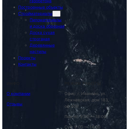
газобетона
Построенные объекты
Стройматериалы
Пиломатериалы
и доска обрезная
Доска сухая
строганая
Деревянные
настилы
Проекты
Контакты
ИНФО
РЕЖИМ РАБОТЫ
О компании
Офис: г. Иваново, ул.
Лежневская, дом 183,
Отзывы
оф.409
Пон-пт: 9:00 — 18:00
Суб: 9:00 — 14:00