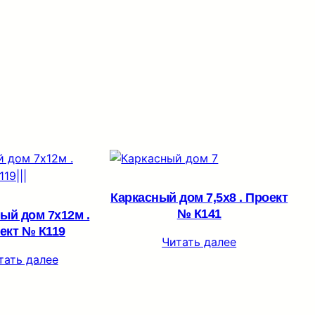
Каркасный дом 7,5х8 . Проект
№ К141
ый дом 7х12м .
ект № К119
Читать далее
тать далее