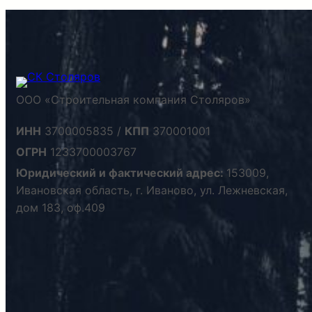
ООО «Строительная компания Столяров»
ИНН
3700005835 /
КПП
370001001
ОГРН
1233700003767
Юридический и фактический адрес:
153009,
Ивановская область, г. Иваново, ул. Лежневская,
дом 183, оф.409