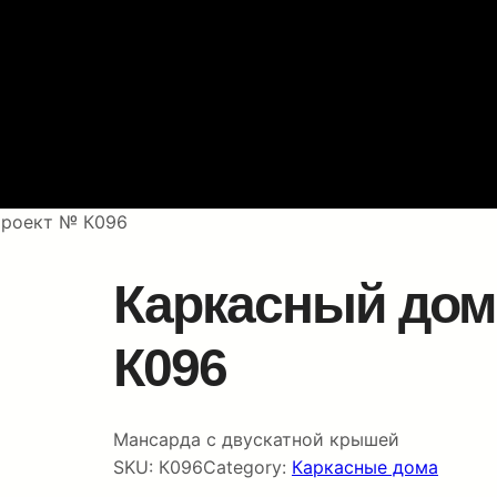
Проект № К096
Каркасный дом 
К096
Мансарда с двускатной крышей
SKU:
К096
Category:
Каркасные дома