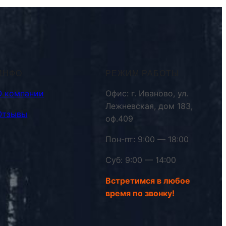
ИНФО
РЕЖИМ РАБОТЫ
О компании
Офис: г. Иваново, ул.
Лежневская, дом 183,
Отзывы
оф.409
Пон-пт: 9:00 — 18:00
Суб: 9:00 — 14:00
Встретимся в любое
время по звонку!