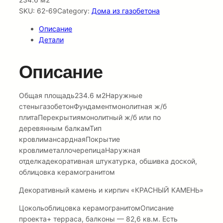
SKU:
62-69
Category:
Дома из газобетона
Описание
Детали
Описание
Общая площадь234.6 м2Наружные
стеныгазобетонФундаментмонолитная ж/б
плитаПерекрытиямонолитный ж/б или по
деревянным балкамТип
кровлимансарднаяПокрытие
кровлиметаллочерепицаНаружная
отделкадекоративная штукатурка, обшивка доской,
облицовка керамогранитом
Декоративный камень и кирпич «КРАСНЫЙ КАМЕНЬ»
Цокольоблицовка керамогранитомОписание
проекта+ терраса, балконы — 82,6 кв.м. Есть