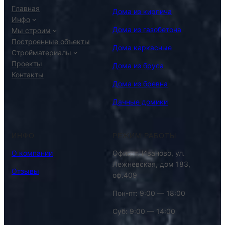
Главная
Дома из кирпича
Инфо
Дома из газобетона
Мы строим
Построенные объекты
Дома каркасные
Стройматериалы
Проекты
Дома из бруса
Контакты
Дома из бревна
Дачные домики
ИНФО
РЕЖИМ РАБОТЫ
О компании
Офис: г. Иваново, ул.
Лежневская, дом 183,
Отзывы
оф.409
Пон-пт: 9:00 — 18:00
Суб: 9:00 — 14:00