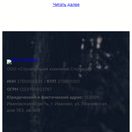
Читать далее
ООО «Строительная компания Столяров»
ИНН
3700005835 /
КПП
370001001
ОГРН
1233700003767
Юридический и фактический адрес:
153009,
Ивановская область, г. Иваново, ул. Лежневская,
дом 183, оф.409
МЕНЮ
МЫ СТРОИМ