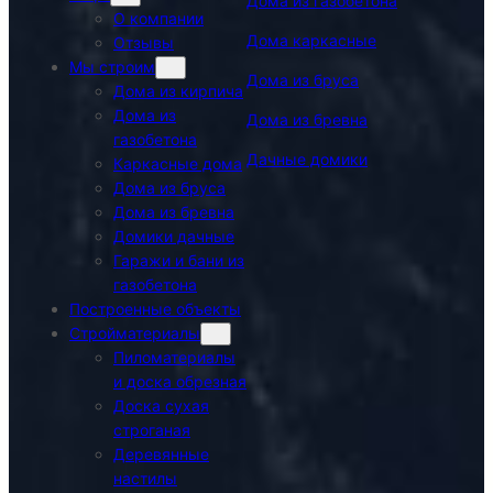
Дома из газобетона
О компании
Дома каркасные
Отзывы
Мы строим
Дома из бруса
Дома из кирпича
Дома из
Дома из бревна
газобетона
Дачные домики
Каркасные дома
Дома из бруса
Дома из бревна
Домики дачные
Гаражи и бани из
газобетона
Построенные объекты
Стройматериалы
Пиломатериалы
и доска обрезная
Доска сухая
строганая
Деревянные
настилы