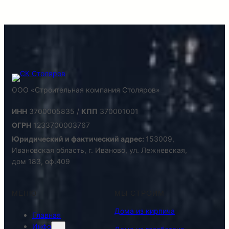
ООО «Строительная компания Столяров»
ИНН
3700005835 /
КПП
370001001
ОГРН
1233700003767
Юридический и фактический адрес:
153009,
Ивановская область, г. Иваново, ул. Лежневская,
дом 183, оф.409
МЕНЮ
МЫ СТРОИМ
Дома из кирпича
Главная
Инфо