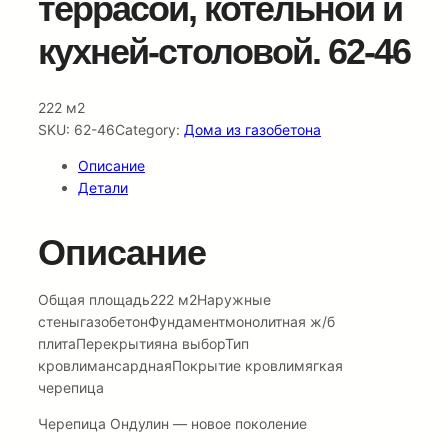
террасой, котельной и
кухней-столовой. 62-46
222 м2
SKU:
62-46
Category:
Дома из газобетона
Описание
Детали
Описание
Общая площадь222 м2Наружные
стеныгазобетонФундаментмонолитная ж/б
плитаПерекрытияна выборТип
кровлимансарднаяПокрытие кровлимягкая
черепица
Черепица Ондулин — новое поколение