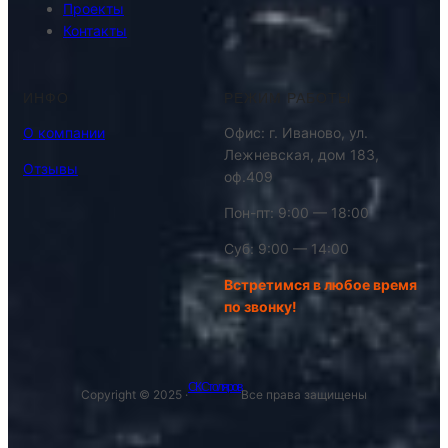
Проекты
Контакты
ИНФО
РЕЖИМ РАБОТЫ
О компании
Офис: г. Иваново, ул.
Лежневская, дом 183,
Отзывы
оф.409
Пон-пт: 9:00 — 18:00
Суб: 9:00 — 14:00
Встретимся в любое время
по звонку!
СК Столяров
Copyright © 2025 ·
Все права защищены