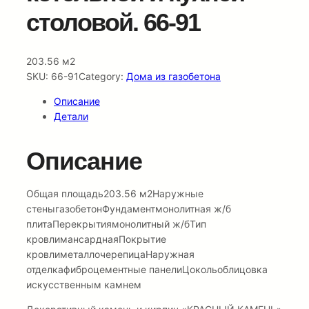
столовой. 66-91
203.56 м2
SKU:
66-91
Category:
Дома из газобетона
Описание
Детали
Описание
Общая площадь203.56 м2Наружные
стеныгазобетонФундаментмонолитная ж/б
плитаПерекрытиямонолитный ж/бТип
кровлимансарднаяПокрытие
кровлиметаллочерепицаНаружная
отделкафиброцементные панелиЦокольоблицовка
искусственным камнем