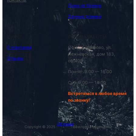
Дома из бревна
Дачные домики
ИНФО
РЕЖИМ РАБОТЫ
О компании
Офис: г. Иваново, ул.
Лежневская, дом 183,
Отзывы
оф.409
Пон-пт: 9:00 — 18:00
Суб: 9:00 — 14:00
Встретимся в любое время
по звонку!
СК Столяров
Copyright © 2025 ·
Все права защищены