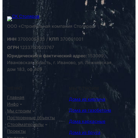
ООО «Строительная компания Столяров»
ИНН
3700005835 /
КПП
370001001
ОГРН
1233700003767
Юридический и фактический адрес:
153009,
Ивановская область, г. Иваново, ул. Лежневская,
дом 183, оф.409
МЕНЮ
МЫ СТРОИМ
Главная
Дома из кирпича
Инфо
Дома из газобетона
Мы строим
Построенные объекты
Дома каркасные
Стройматериалы
Проекты
Дома из бруса
Контакты