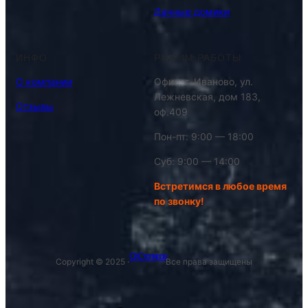
Дачные домики
ИНФО
РЕЖИМ РАБОТЫ
О компании
Офис: г. Иваново, ул.
Лежневская, дом 183,
Отзывы
оф.409
Пон-пт: 9:00 — 18:00
Суб: 9:00 — 14:00
Встретимся в любое время
по звонку!
СК Столяров
Copyright © 2025 ·
Все права защищены