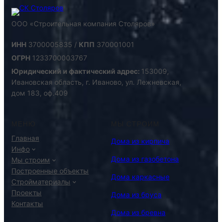
ООО «Строительная компания Столяров»
ИНН
3700005835 /
КПП
370001001
ОГРН
1233700003767
Юридический и фактический адрес:
153009,
Ивановская область, г. Иваново, ул. Лежневская,
дом 183, оф.409
МЕНЮ
МЫ СТРОИМ
Главная
Дома из кирпича
Инфо
Дома из газобетона
Мы строим
Построенные объекты
Дома каркасные
Стройматериалы
Проекты
Дома из бруса
Контакты
Дома из бревна