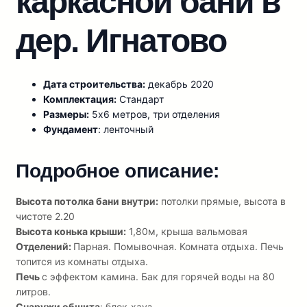
каркасной бани в
дер. Игнатово
Дата строительства:
декабрь 2020
Комплектация:
Стандарт
Размеры:
5х6 метров, три отделения
Фундамент
: ленточный
Подробное описание:
Высота потолка бани внутри:
потолки прямые, высота в
чистоте 2.20
Высота конька крыши:
1,80м, крыша вальмовая
Отделений:
Парная. Помывочная. Комната отдыха. Печь
топится из комнаты отдыха.
Печь
с эффектом камина. Бак для горячей воды на 80
литров.
Снаружи обшита
: блок-хауз