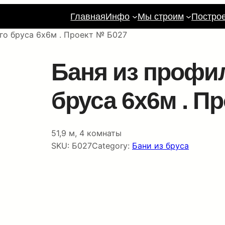
Главная
Инфо
Мы строим
Постро
го бруса 6х6м . Проект № Б027
Баня из профи
бруса 6х6м . П
51,9 м, 4 комнаты
SKU:
Б027
Category:
Бани из бруса