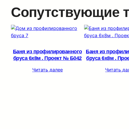
Сопутствующие 
Баня из профилированного
Баня из профил
бруса 6х8м . Проект № Б042
бруса 6х8м . Про
Читать далее
Читать да