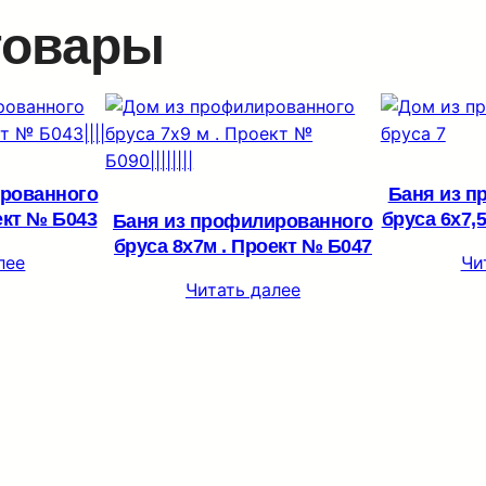
товары
ированного
Баня из п
ект № Б043
бруса 6х7,
Баня из профилированного
бруса 8х7м . Проект № Б047
лее
Чи
Читать далее