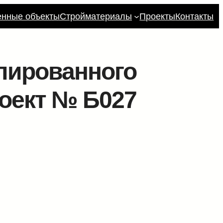
енные объекты
Стройматериалы
Проекты
Контакты
лированного
роект № Б027