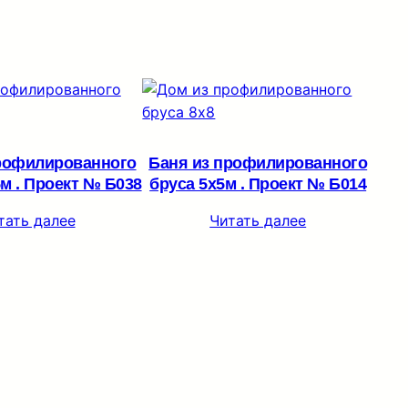
рофилированного
Баня из профилированного
5м . Проект № Б038
бруса 5х5м . Проект № Б014
тать далее
Читать далее