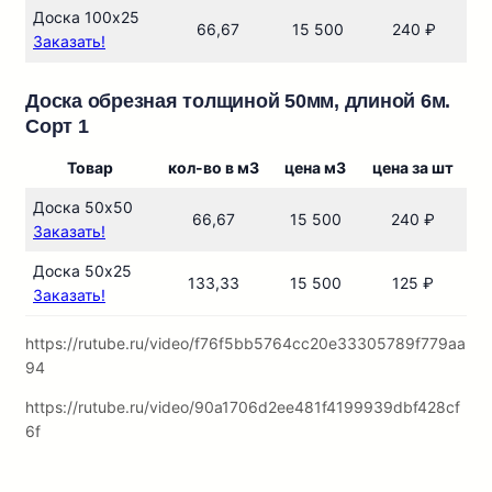
Доска 100х25
66,67
15 500
240 ₽
Заказать!
Доска обрезная толщиной 50мм, длиной 6м.
Сорт 1
Товар
кол-во в м3
цена м3
цена за шт
Доска 50х50
66,67
15 500
240 ₽
Заказать!
Доска 50х25
133,33
15 500
125 ₽
Заказать!
https://rutube.ru/video/f76f5bb5764cc20e33305789f779aa
94
https://rutube.ru/video/90a1706d2ee481f4199939dbf428cf
6f