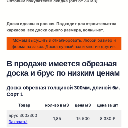
Оптовым покупателям скидка (опт от 30 м3)
Доска идеально ровная. Подходит для строительства
каркасов, все доски одного размера, волны нет.
Можем высушить и откалибровать. Любой размер и
форма на заказ. Доска лунный паз и многие другие.
В продаже имеется обрезная
доска
и брус по низким ценам
Доска обрезная толщиной 300мм, длиной 6м.
Сорт 1
Товар
кол-во в м3
цена м3
цена за шт
Брус 300х300
1,85
15 500
8 380 ₽
Заказать!