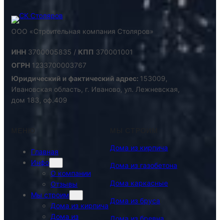
ООО «Строительная компания Столяров»
ИНН
3700005835 /
КПП
370001001
ОГРН
1233700003767
Юридический и фактический адрес:
153009,
Ивановская область, г. Иваново, ул. Лежневская,
дом 183, оф.409
МЕНЮ
МЫ СТРОИМ
Дома из кирпича
Главная
Инфо
Дома из газобетона
О компании
Дома каркасные
Отзывы
Мы строим
Дома из бруса
Дома из кирпича
Дома из
Дома из бревна