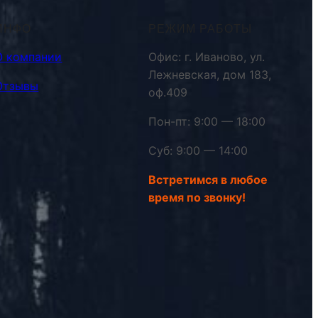
ИНФО
РЕЖИМ РАБОТЫ
О компании
Офис: г. Иваново, ул.
Лежневская, дом 183,
Отзывы
оф.409
Пон-пт: 9:00 — 18:00
Суб: 9:00 — 14:00
Встретимся в любое
время по звонку!