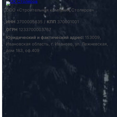
ООО «Строительная компания Столяров»
ИНН
3700005835 /
КПП
370001001
ОГРН
1233700003767
Юридический и фактический адрес:
153009,
Ивановская область, г. Иваново, ул. Лежневская,
дом 183, оф.409