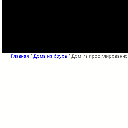
Главная
/
Дома из бруса
/ Дом из профилированног