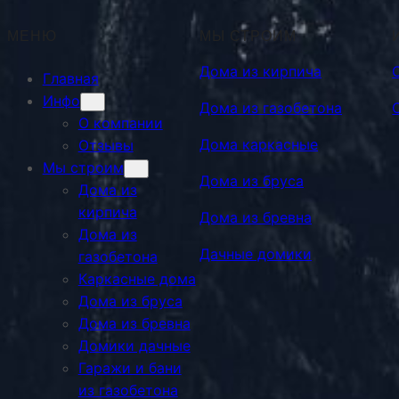
МЕНЮ
МЫ СТРОИМ
Дома из кирпича
Главная
Инфо
Дома из газобетона
О компании
Дома каркасные
Отзывы
Мы строим
Дома из бруса
Дома из
кирпича
Дома из бревна
Дома из
Дачные домики
газобетона
Каркасные дома
Дома из бруса
Дома из бревна
Домики дачные
Гаражи и бани
из газобетона