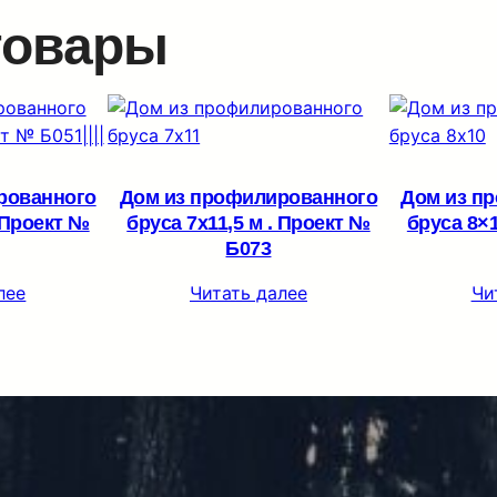
товары
рованного
Дом из профилированного
Дом из п
. Проект №
бруса 7х11,5 м . Проект №
бруса 8×1
Б073
лее
Читать далее
Чи