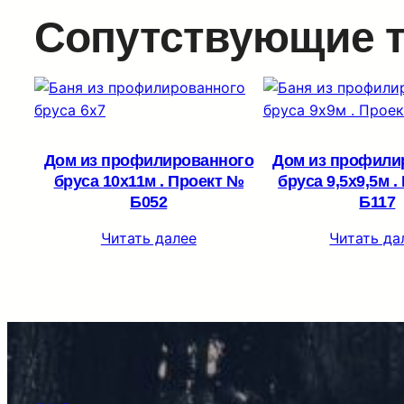
Сопутствующие 
Дом из профилированного
Дом из профили
бруса 10х11м . Проект №
бруса 9,5х9,5м 
Б052
Б117
Читать далее
Читать да