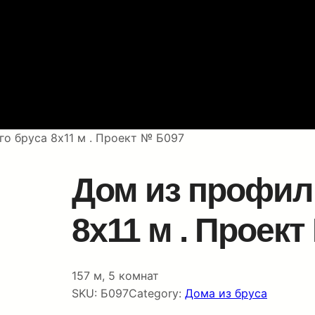
о бруса 8х11 м . Проект № Б097
Дом из профил
8х11 м . Проек
157 м, 5 комнат
SKU:
Б097
Category:
Дома из бруса