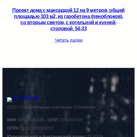
Проект дома с мансардой 12 на 9 метров, общей
площадью 103 м2, из газобетона (пеноблоков),
со вторым светом, c котельной и кухней-
столовой. 54-33
Читать далее
ООО «Строительная компания Столяров»
ИНН
3700005835 /
КПП
370001001
ОГРН
1233700003767
Юридический и фактический адрес:
153009,