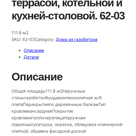
террасой, котельной и
кухней-столовой. 62-03
111.8 м2
SKU:
62-03
Category:
Дома из газобетона
Описание
Детали
Описание
Общая площадь111.8 м2Наружные
стеныгазобетонФундаментмонолитная ж/б
плитаПерекрытияпо деревянным балкамТип
кровлимансарднаяПокрытие
кровлиметаллочерепицаНаружная
отделкаштукатурка, окраска, облицовка клинкерной
плиткой, обшивка фасадной доской