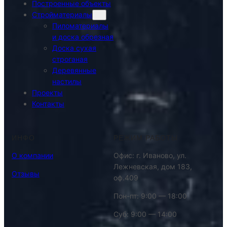
Построенные объекты
Стройматериалы
Пиломатериалы
и доска обрезная
Доска сухая
строганая
Деревянные
настилы
Проекты
Контакты
ИНФО
РЕЖИМ РАБОТЫ
О компании
Офис: г. Иваново, ул.
Лежневская, дом 183,
Отзывы
оф.409
Пон-пт: 9:00 — 18:00
Суб: 9:00 — 14:00