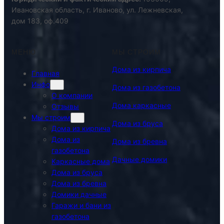
Ивановская область, г. Иваново, ул. Лежневская,
дом 183, оф.409
МЕНЮ
МЫ СТРОИМ
Дома из кирпича
Главная
Инфо
Дома из газобетона
О компании
Дома каркасные
Отзывы
Мы строим
Дома из бруса
Дома из кирпича
Дома из
Дома из бревна
газобетона
Дачные домики
Каркасные дома
Дома из бруса
Дома из бревна
Домики дачные
Гаражи и бани из
газобетона