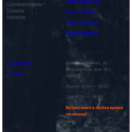
Дома каркасные
Стройматериалы
Проекты
Дома из бруса
Контакты
Дома из бревна
Дачные домики
ИНФО
РЕЖИМ РАБОТЫ
О компании
Офис: г. Иваново, ул.
Лежневская, дом 183,
Отзывы
оф.409
Пон-пт: 9:00 — 18:00
Суб: 9:00 — 14:00
Встретимся в любое время
по звонку!