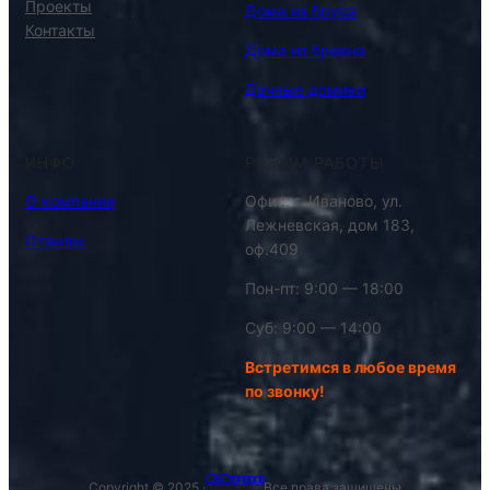
Проекты
Дома из бруса
Контакты
Дома из бревна
Дачные домики
ИНФО
РЕЖИМ РАБОТЫ
О компании
Офис: г. Иваново, ул.
Лежневская, дом 183,
Отзывы
оф.409
Пон-пт: 9:00 — 18:00
Суб: 9:00 — 14:00
Встретимся в любое время
по звонку!
СК Столяров
Copyright © 2025 ·
Все права защищены