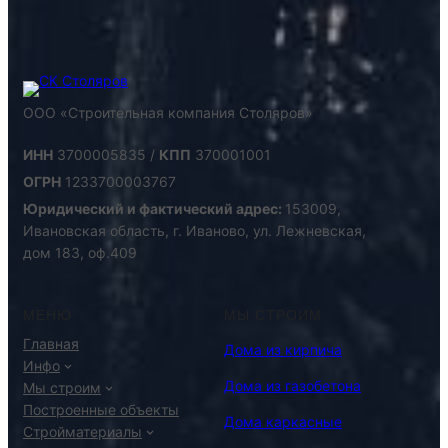
ООО «Строительная компания Столяров»
ИНН
3700005835 /
КПП
370001001
ОГРН
1233700003767
Юридический и фактический адрес:
153009,
Ивановская область, г. Иваново, ул. Лежневская,
дом 183, оф.409
МЕНЮ
МЫ СТРОИМ
Главная
Дома из кирпича
Инфо
Дома из газобетона
Мы строим
Построенные объекты
Дома каркасные
Стройматериалы