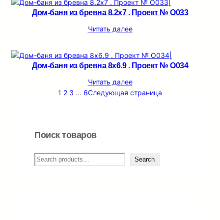
Дом-баня из бревна 8.2х7 . Проект № О033
Читать далее
Дом-баня из бревна 8х6.9 . Проект № О034
Читать далее
1
2
3
…
6
Следующая страница
Поиск товаров
П
Search
о
и
с
к