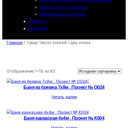
Доска сухая строганая
Деревянные настилы
Проекты
Контакты
Главная
/ Товар Число этажей / два этажа
Отображение 1–16 из 83
Баня из бревна 7х8м . Проект № О024
Читать далее
Баня каркасная 4х4м . Проект № К004
Читать далее