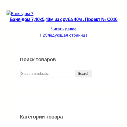
Баня-дом 7,40х5,40м из сруба 40м . Проект № О016
Читать далее
1
2
Следующая страница
Поиск товаров
П
Search
о
и
с
к
Категории товара