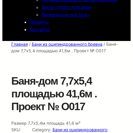
Доска сухая строганая
Деревянные настилы
Проекты
Контакты
Главная
/
Бани из оцилиндрованного бревна
/ Баня-
дом 7,7х5,4 площадью 41,6м . Проект № О017
Баня-дом 7,7х5,4
площадью 41,6м .
Проект № О017
Размер 7,7х5,4м площадь 41,6 м²
SKU:
Category:
Бани из оцилиндрованного