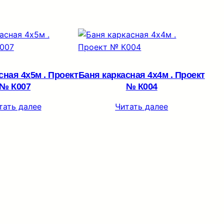
сная 4х5м . Проект
Баня каркасная 4х4м . Проект
№ К007
№ К004
тать далее
Читать далее