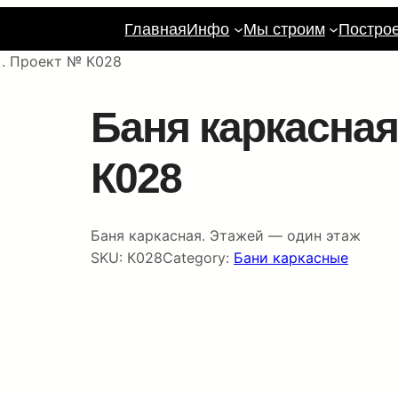
Главная
Инфо
Мы строим
Постро
 . Проект № К028
Баня каркасная
К028
Баня каркасная. Этажей — один этаж
SKU:
К028
Category:
Бани каркасные