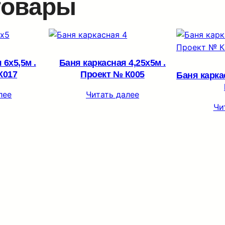
товары
 6х5,5м .
Баня каркасная 4,25х5м .
К017
Проект № К005
Баня карка
лее
Читать далее
Чи