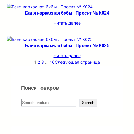
Баня каркасная 6х6м . Проект № К024
Читать далее
Баня каркасная 6х6м . Проект № К025
Читать далее
1
2
3
…
16
Следующая страница
Поиск товаров
П
Search
о
и
с
к