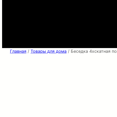
Главная
/
Товары для дома
/ Беседка 4хскатная п