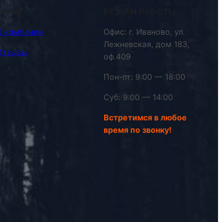
ИНФО
РЕЖИМ РАБОТЫ
О компании
Офис: г. Иваново, ул.
Лежневская, дом 183,
Отзывы
оф.409
Пон-пт: 9:00 — 18:00
Суб: 9:00 — 14:00
Встретимся в любое
время по звонку!