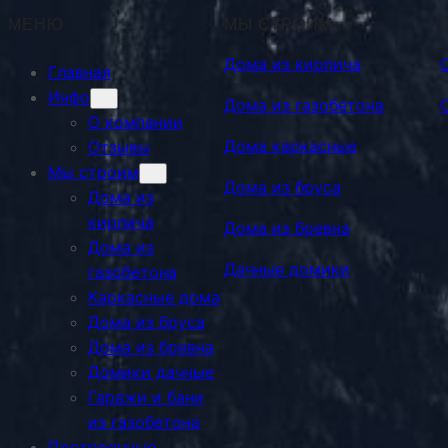
МЕНЮ
МЫ СТРОИМ
Дома из кирпича
Главная
Инфо
Дома из газобетона
О компании
Дома каркасные
Отзывы
Мы строим
Дома из бруса
Дома из
кирпича
Дома из бревна
Дома из
Дачные домики
газобетона
Каркасные дома
Дома из бруса
Дома из бревна
Домики дачные
Гаражи и бани
из газобетона
Построенные