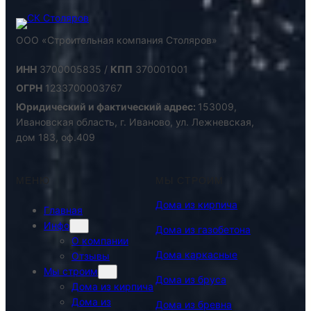
ООО «Строительная компания Столяров»
ИНН
3700005835 /
КПП
370001001
ОГРН
1233700003767
Юридический и фактический адрес:
153009,
Ивановская область, г. Иваново, ул. Лежневская,
дом 183, оф.409
МЕНЮ
МЫ СТРОИМ
Дома из кирпича
Главная
Инфо
Дома из газобетона
О компании
Дома каркасные
Отзывы
Мы строим
Дома из бруса
Дома из кирпича
Дома из
Дома из бревна