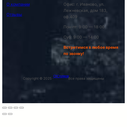
О компании
Офис: г. Иваново, ул.
Лежневская, дом 183,
Отзывы
оф.409
Пон-пт: 9:00 — 18:00
Суб: 9:00 — 14:00
Встретимся в любое время
по звонку!
СК Столяров
Copyright © 2025 ·
Все права защищены