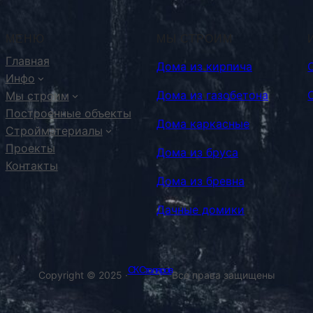
МЕНЮ
МЫ СТРОИМ
Главная
Дома из кирпича
Инфо
Дома из газобетона
Мы строим
Построенные объекты
Дома каркасные
Стройматериалы
Проекты
Дома из бруса
Контакты
Дома из бревна
Дачные домики
СК Столяров
Copyright © 2025 ·
Все права защищены