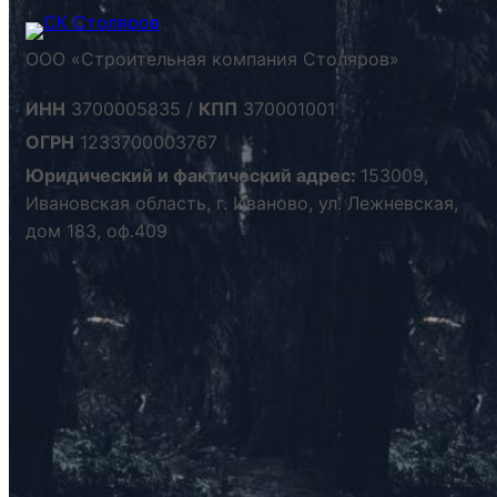
ООО «Строительная компания Столяров»
ИНН
3700005835 /
КПП
370001001
ОГРН
1233700003767
Юридический и фактический адрес:
153009,
Ивановская область, г. Иваново, ул. Лежневская,
дом 183, оф.409