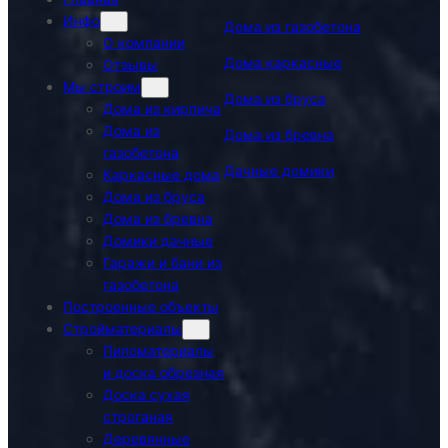
Инфо
Дома из газобетона
О компании
Дома каркасные
Отзывы
Мы строим
Дома из бруса
Дома из кирпича
Дома из
Дома из бревна
газобетона
Дачные домики
Каркасные дома
Дома из бруса
Дома из бревна
Домики дачные
Гаражи и бани из
газобетона
Построенные объекты
Стройматериалы
Пиломатериалы
и доска обрезная
Доска сухая
строганая
Деревянные