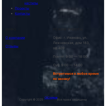
настилы
Проекты
Контакты
ИНФО
РЕЖИМ РАБОТЫ
О компании
Офис: г. Иваново, ул.
Лежневская, дом 183,
Отзывы
оф.409
Пон-пт: 9:00 — 18:00
Суб: 9:00 — 14:00
Встретимся в любое время
по звонку!
СК Столяров
Copyright © 2025 ·
Все права защищены