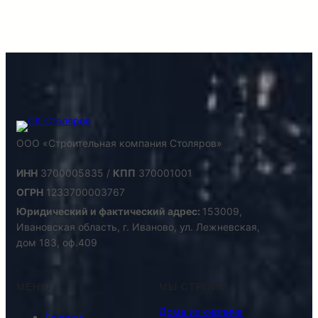
ООО «Строительная компания Столяров»
ИНН
3700005835 /
КПП
370001001
ОГРН
1233700003767
Юридический и фактический адрес:
153009,
Ивановская область, г. Иваново, ул. Лежневская,
дом 183, оф.409
МЕНЮ
МЫ СТРОИМ
Дома из кирпича
Главная