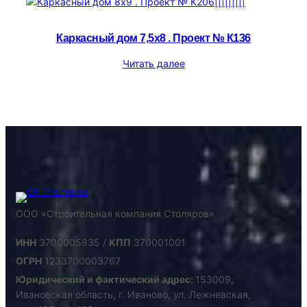
Каркасный дом 7,5х8 . Проект № К136
Читать далее
ООО «Строительная компания Столяров»
ИНН
3700005835 /
КПП
370001001
ОГРН
1233700003767
Юридический и фактический адрес:
153009,
Ивановская область, г. Иваново, ул. Лежневская,