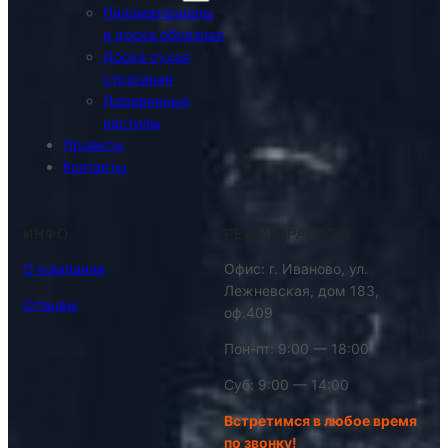
Пиломатериалы
и доска обрезная
Доска сухая
строганая
Деревянные
настилы
Проекты
Контакты
ИНФО
РЕЖИМ РАБОТЫ
О компании
Офис: г. Иваново, ул.
Лежневская, дом 183,
Отзывы
оф.409
Пон-пт: 9:00 — 18:00
Суб: 9:00 — 14:00
Встретимся в любое время
по звонку!