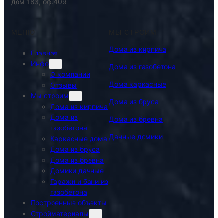
дом 183, оф.409
МЕНЮ
МЫ СТРОИМ
Дома из кирпича
Главная
Инфо
Дома из газобетона
О компании
Дома каркасные
Отзывы
Мы строим
Дома из бруса
Дома из кирпича
Дома из
Дома из бревна
газобетона
Дачные домики
Каркасные дома
Дома из бруса
Дома из бревна
Домики дачные
Гаражи и бани из
газобетона
Построенные объекты
Стройматериалы