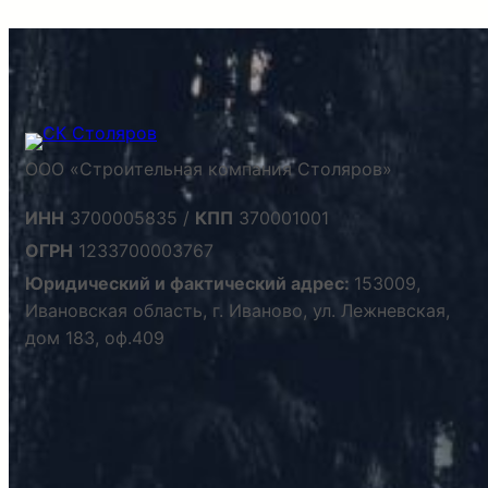
ООО «Строительная компания Столяров»
ИНН
3700005835 /
КПП
370001001
ОГРН
1233700003767
Юридический и фактический адрес:
153009,
Ивановская область, г. Иваново, ул. Лежневская,
дом 183, оф.409