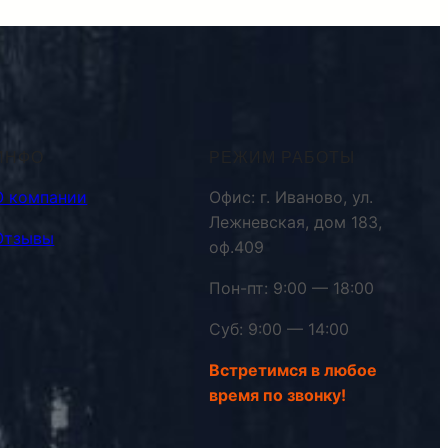
ИНФО
РЕЖИМ РАБОТЫ
О компании
Офис: г. Иваново, ул.
Лежневская, дом 183,
Отзывы
оф.409
Пон-пт: 9:00 — 18:00
Суб: 9:00 — 14:00
Встретимся в любое
время по звонку!