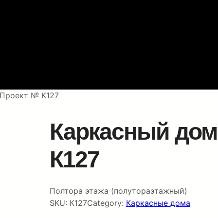
 Проект № К127
Каркасный дом 
К127
Полтора этажа (полутораэтажный)
SKU:
К127
Category:
Каркасные дома