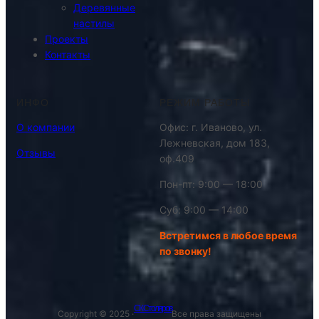
Деревянные
настилы
Проекты
Контакты
ИНФО
РЕЖИМ РАБОТЫ
О компании
Офис: г. Иваново, ул.
Лежневская, дом 183,
Отзывы
оф.409
Пон-пт: 9:00 — 18:00
Суб: 9:00 — 14:00
Встретимся в любое время
по звонку!
СК Столяров
Copyright © 2025 ·
Все права защищены