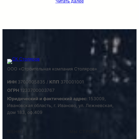
Читать далее
ООО «Строительная компания Столяров»
ИНН
3700005835 /
КПП
370001001
ОГРН
1233700003767
Юридический и фактический адрес:
153009,
Ивановская область, г. Иваново, ул. Лежневская,
дом 183, оф.409
МЕНЮ
МЫ СТРОИМ