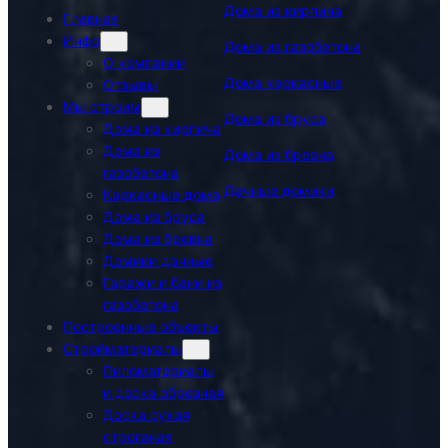
Дома из кирпича
Главная
Инфо
Дома из газобетона
О компании
Дома каркасные
Отзывы
Мы строим
Дома из бруса
Дома из кирпича
Дома из
Дома из бревна
газобетона
Дачные домики
Каркасные дома
Дома из бруса
Дома из бревна
Домики дачные
Гаражи и бани из
газобетона
Построенные объекты
Стройматериалы
Пиломатериалы
и доска обрезная
Доска сухая
строганая