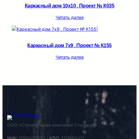
Каркасный дом 10х10 . Проект № К035
Читать далее
Каркасный дом 7х9 . Проект № К155
Читать далее
ООО «Строительная компания Столяров»
ИНН
3700005835 /
КПП
370001001