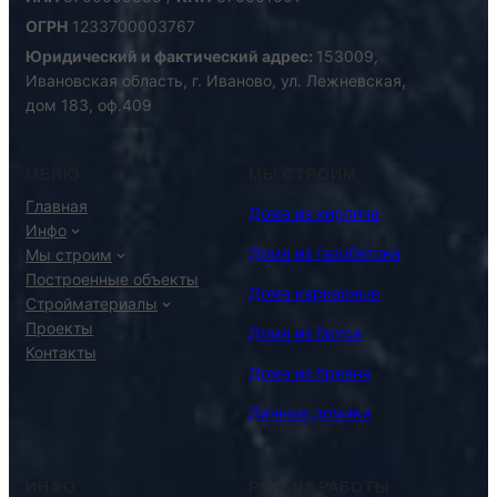
ОГРН
1233700003767
Юридический и фактический адрес:
153009,
Ивановская область, г. Иваново, ул. Лежневская,
дом 183, оф.409
МЕНЮ
МЫ СТРОИМ
Главная
Дома из кирпича
Инфо
Дома из газобетона
Мы строим
Построенные объекты
Дома каркасные
Стройматериалы
Проекты
Дома из бруса
Контакты
Дома из бревна
Дачные домики
ИНФО
РЕЖИМ РАБОТЫ