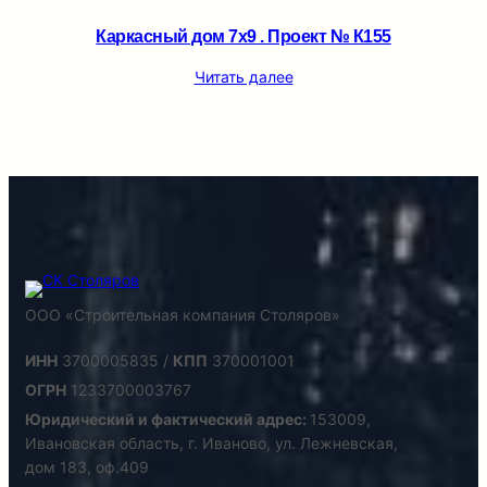
Каркасный дом 7х9 . Проект № К155
Читать далее
ООО «Строительная компания Столяров»
ИНН
3700005835 /
КПП
370001001
ОГРН
1233700003767
Юридический и фактический адрес:
153009,
Ивановская область, г. Иваново, ул. Лежневская,
дом 183, оф.409