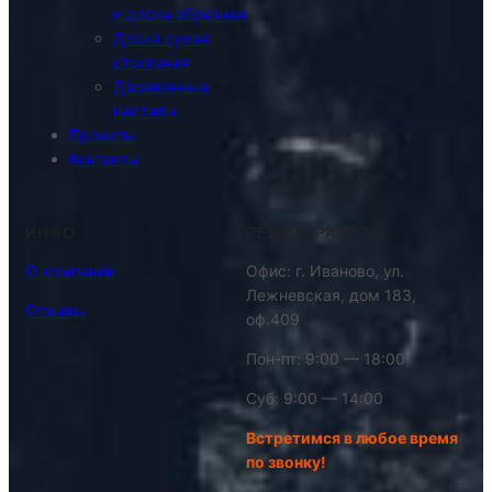
и доска обрезная
Доска сухая
строганая
Деревянные
настилы
Проекты
Контакты
ИНФО
РЕЖИМ РАБОТЫ
О компании
Офис: г. Иваново, ул.
Лежневская, дом 183,
Отзывы
оф.409
Пон-пт: 9:00 — 18:00
Суб: 9:00 — 14:00
Встретимся в любое время
по звонку!