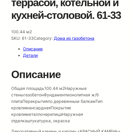
террасой, котельной и
кухней-столовой. 61-33
100.44 м2
SKU:
61-33
Category:
Дома из газобетона
Описание
Детали
Описание
Общая площадь100.44 м2Наружные
стеныгазобетонФундаментмонолитная ж/б
плитаПерекрытияпо деревянным балкамТип
кровлимансарднаяПокрытие
кровлиметаллочерепицаНаружная
отделкаштукатурка, окраска
Декоративный камень и кирпич «КРАСНЫЙ КАМЕНЬ»