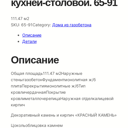
кухней-столовой. 65-91
111.47 м2
SKU:
65-91
Category:
Дома из газобетона
Описание
Детали
Описание
Общая площадь111.47 м2Наружные
стеныгазобетонФундаментмонолитная ж/б
плитаПерекрытиямонолитные ж/бТип
кровличердачнаяПокрытие
кровлиметаллочерепицаНаружная отделкалицевой
кирпич
Декоративный камень и кирпич «КРАСНЫЙ КАМЕНЬ»
Цокольоблицовка камнем