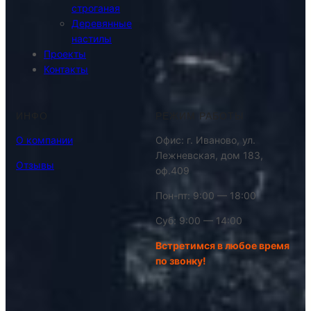
строганая
Деревянные
настилы
Проекты
Контакты
ИНФО
РЕЖИМ РАБОТЫ
О компании
Офис: г. Иваново, ул.
Лежневская, дом 183,
Отзывы
оф.409
Пон-пт: 9:00 — 18:00
Суб: 9:00 — 14:00
Встретимся в любое время
по звонку!