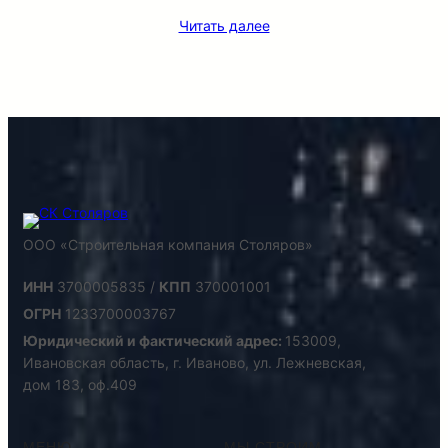
Читать далее
ООО «Строительная компания Столяров»
ИНН
3700005835 /
КПП
370001001
ОГРН
1233700003767
Юридический и фактический адрес:
153009,
Ивановская область, г. Иваново, ул. Лежневская,
дом 183, оф.409
МЕНЮ
МЫ СТРОИМ