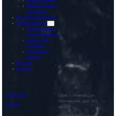
Домики дачные
Гаражи и бани из
газобетона
Построенные объекты
Стройматериалы
Пиломатериалы
и доска обрезная
Доска сухая
строганая
Деревянные
настилы
Проекты
Контакты
ИНФО
РЕЖИМ РАБОТЫ
О компании
Офис: г. Иваново, ул.
Лежневская, дом 183,
Отзывы
оф.409
Пон-пт: 9:00 — 18:00