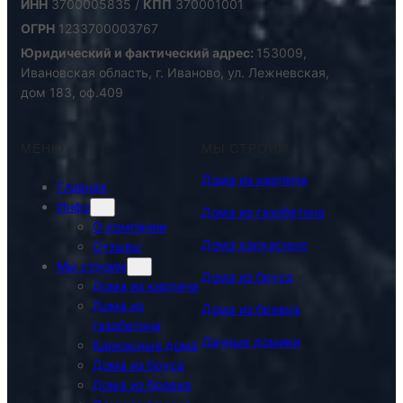
ИНН
3700005835 /
КПП
370001001
ОГРН
1233700003767
Юридический и фактический адрес:
153009,
Ивановская область, г. Иваново, ул. Лежневская,
дом 183, оф.409
МЕНЮ
МЫ СТРОИМ
Дома из кирпича
Главная
Инфо
Дома из газобетона
О компании
Дома каркасные
Отзывы
Мы строим
Дома из бруса
Дома из кирпича
Дома из
Дома из бревна
газобетона
Дачные домики
Каркасные дома
Дома из бруса
Дома из бревна