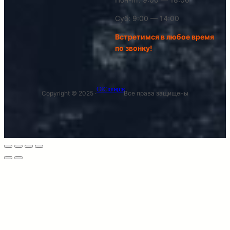
Суб: 9:00 — 14:00
Встретимся в любое время
по звонку!
СК Столяров
Copyright © 2025 ·
Все права защищены