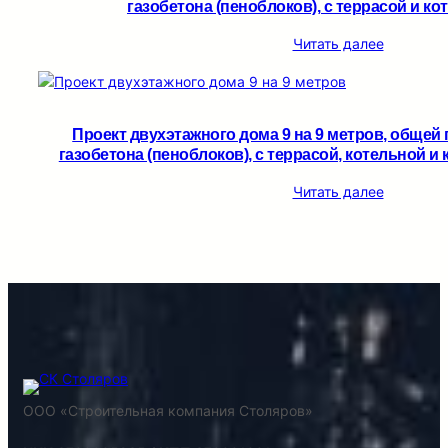
газобетона (пеноблоков), c террасой и кот
Читать далее
Проект двухэтажного дома 9 на 9 метров, общей
газобетона (пеноблоков), c террасой, котельной и 
Читать далее
ООО «Строительная компания Столяров»