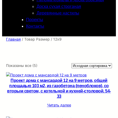
Доска сухая строганая
Деревянные настилы
Проекты
Контакты
Главная
/ Товар Размер / 12х9
Показаны все (5)
Проект дома с мансардой 12 на 9 метров, общей
площадью 103 м2, из газобетона (пеноблоков), со
вторым светом, c котельной и кухней-столовой. 54-
33
Читать далее