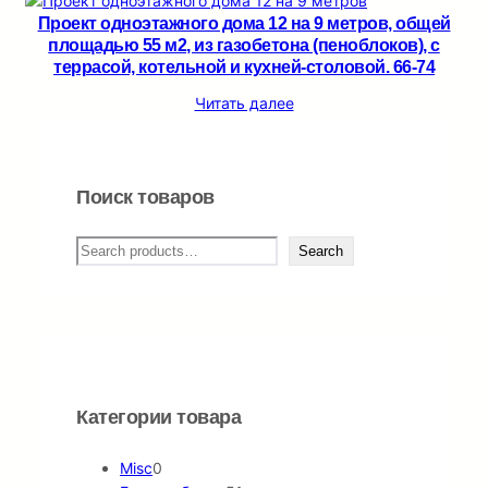
Проект одноэтажного дома 12 на 9 метров, общей
площадью 55 м2, из газобетона (пеноблоков), c
террасой, котельной и кухней-столовой. 66-74
Читать далее
Поиск товаров
П
Search
о
и
с
к
Категории товара
0
Misc
0