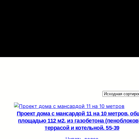
Проект дома с мансардой 11 на 10 метров, об
площадью 112 м2, из газобетона (пеноблоков)
террасой и котельной. 55-39