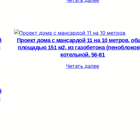
Читать далее
й
Проект дома с мансардой 11 на 10 метров, об
c
площадью 151 м2, из газобетона (пеноблоков)
котельной. 56-81
Читать далее
й
c