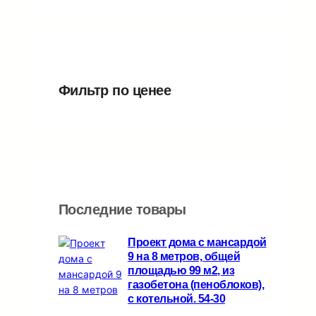
в
о
т
т
а
а
в
о
о
р
р
в
в
а
о
а
а
в
р
р
Фильтр по ценеe
о
о
в
в
Последние товары
Проект дома с мансардой
9 на 8 метров, общей
площадью 99 м2, из
газобетона (пеноблоков),
c котельной. 54-30