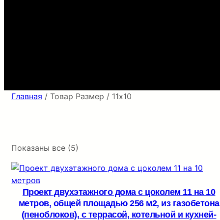
Главная
/ Товар Размер / 11х10
Показаны все (5)
Проект двухэтажного дома с цоколем 11 на 10
метров, общей площадью 256 м2, из газобетона
(пеноблоков), c террасой, котельной и кухней-