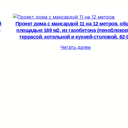
й
Проект дома с мансардой 11 на 12 метров, об
c
площадью 169 м2, из газобетона (пеноблоков)
террасой, котельной и кухней-столовой. 62-
Читать далее