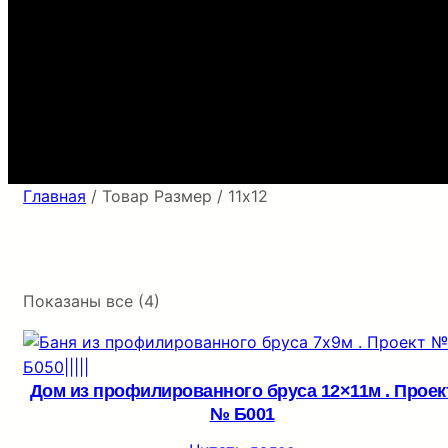
Главная
/ Товар Размер / 11х12
Показаны все (4)
Дом из профилированного бруса 12×11м . Проек
№ Б001