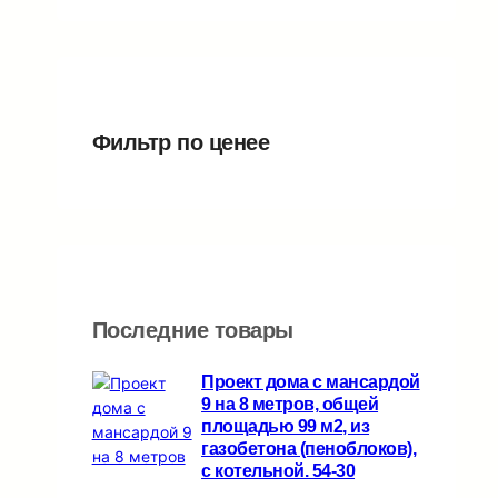
в
о
т
т
а
а
в
о
о
р
р
в
в
а
о
а
а
в
р
р
Фильтр по ценеe
о
о
в
в
Последние товары
Проект дома с мансардой
9 на 8 метров, общей
площадью 99 м2, из
газобетона (пеноблоков),
c котельной. 54-30