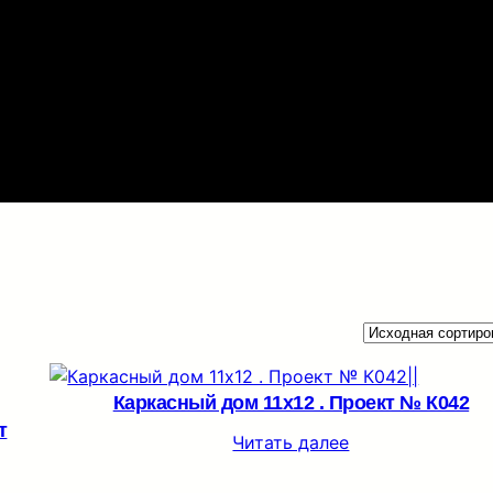
Каркасный дом 11х12 . Проект № К042
т
Читать далее