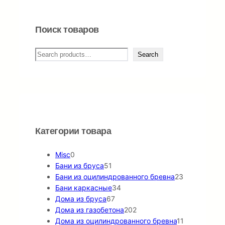
Поиск товаров
П
Search
о
и
с
к
Категории товара
0
Misc
0
т
5
Бани из бруса
51
о
1
2
Бани из оцилиндрованного бревна
23
в
т
3
3
Бани каркасные
34
а
о
6
4
т
Дома из бруса
67
р
в
7
т
2
о
Дома из газобетона
202
о
а
т
о
0
в
1
Дома из оцилиндрованного бревна
11