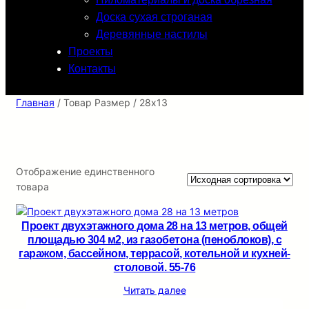
Доска сухая строганая
Деревянные настилы
Проекты
Контакты
Главная
/ Товар Размер / 28х13
Отображение единственного
товара
Проект двухэтажного дома 28 на 13 метров, общей
площадью 304 м2, из газобетона (пеноблоков), c
гаражом, бассейном, террасой, котельной и кухней-
столовой. 55-76
Читать далее