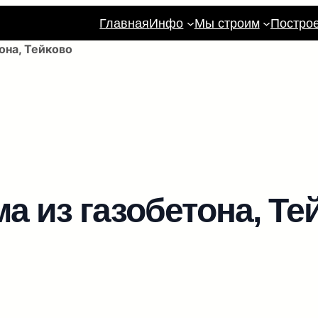
Главная
Инфо
Мы строим
Постро
она, Тейково
а из газобетона, Те