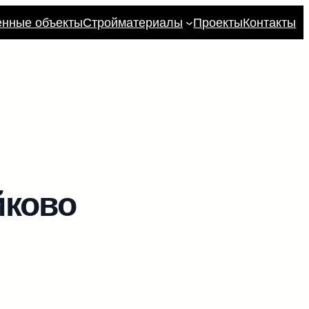
енные объекты
Стройматериалы
Проекты
Контакты
йково