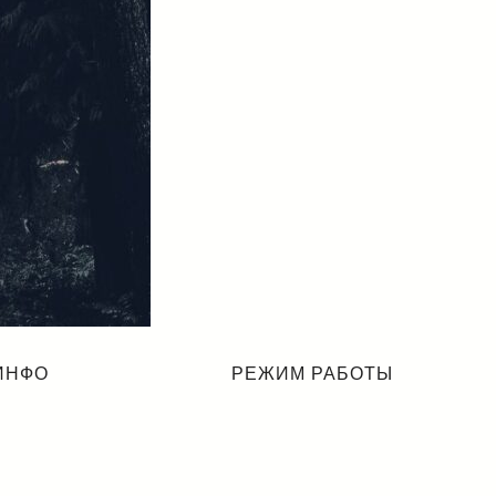
ИНФО
РЕЖИМ РАБОТЫ
О компании
Офис: г. Иваново, ул.
Лежневская, дом 183,
Отзывы
оф.409