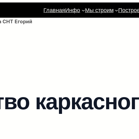
Главная
Инфо
Мы строим
Постро
а СНТ Егорий
во каркасно