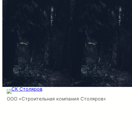
ООО «Строительная компания Столяров»
ИНН
3700005835 /
КПП
370001001
ОГРН
1233700003767
Юридический и фактический адрес:
153009,