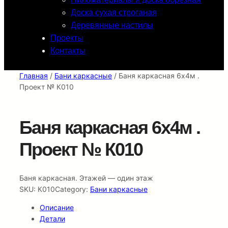
Доска сухая строганая
Деревянные настилы
Проекты
Контакты
Главная
/
Бани каркасные
/ Баня каркасная 6х4м .
Проект № К010
Баня каркасная 6х4м .
Проект № К010
Баня каркасная. Этажей — один этаж
SKU:
К010
Category:
Бани каркасные
Описание
Детали