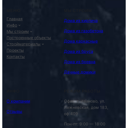
МЕНЮ
МЫ СТРОИМ
Главная
Дома из кирпича
Инфо
Дома из газобетона
Мы строим
Построенные объекты
Дома каркасные
Стройматериалы
Проекты
Дома из бруса
Контакты
Дома из бревна
Дачные домики
ИНФО
РЕЖИМ РАБОТЫ
О компании
Офис: г. Иваново, ул.
Лежневская, дом 183,
Отзывы
оф.409
Пон-пт: 9:00 — 18:00