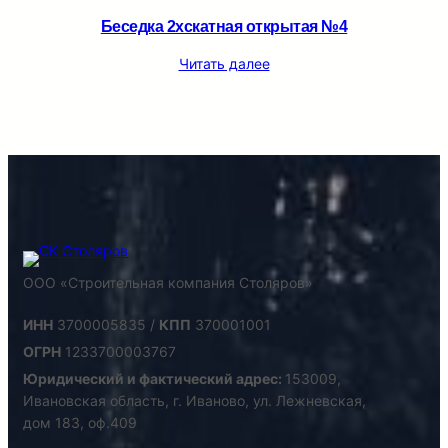
Беседка 2хскатная открытая №4
Читать далее
ООО «Строительная компания Столяров»
ИНН
3700005835 /
КПП
370001001
ОГРН
1233700003767
Юридический и фактический адрес:
153009,
Ивановская область, г. Иваново, ул. Лежневская,
дом 183, оф.409