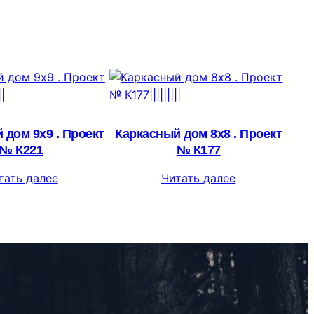
 дом 9х9 . Проект
Каркасный дом 8х8 . Проект
№ К221
№ К177
тать далее
Читать далее