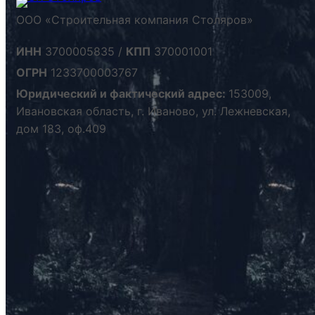
ООО «Строительная компания Столяров»
ИНН
3700005835 /
КПП
370001001
ОГРН
1233700003767
Юридический и фактический адрес:
153009,
Ивановская область, г. Иваново, ул. Лежневская,
дом 183, оф.409