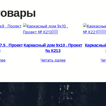
товары
,5 . Проект
Каркасный дом 9х10 . Проект
Каркасный
0
№ К213
лее
Читать далее
Чи