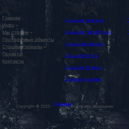
МЕНЮ
МЫ СТРОИМ
Главная
Дома из кирпича
Инфо
Дома из газобетона
Мы строим
Построенные объекты
Дома каркасные
Стройматериалы
Проекты
Дома из бруса
Контакты
Дома из бревна
Дачные домики
СК Столяров
Copyright © 2025 ·
Все права защищены