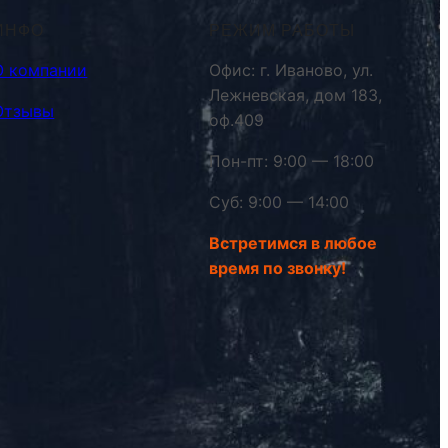
ИНФО
РЕЖИМ РАБОТЫ
О компании
Офис: г. Иваново, ул.
Лежневская, дом 183,
Отзывы
оф.409
Пон-пт: 9:00 — 18:00
Суб: 9:00 — 14:00
Встретимся в любое
время по звонку!