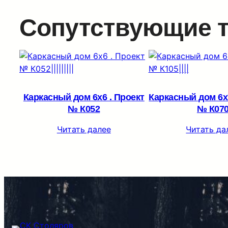
Сопутствующие 
Каркасный дом 6х6 . Проект
Каркасный дом 6х7
№ К052
№ К07
Читать далее
Читать да