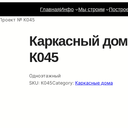
Главная
Инфо
Мы строим
Постро
 Проект № К045
Каркасный дом 
К045
Одноэтажный
SKU:
К045
Category:
Каркасные дома