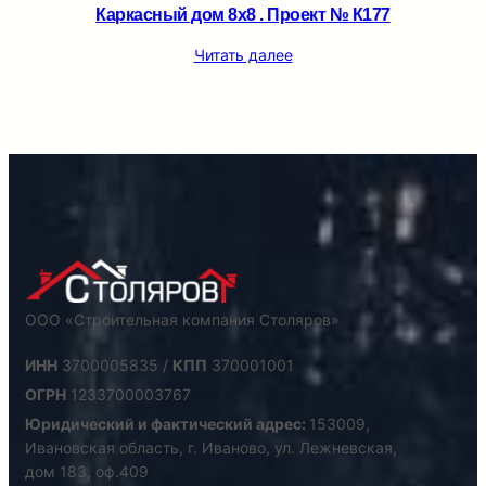
Каркасный дом 8х8 . Проект № К177
Читать далее
ООО «Строительная компания Столяров»
ИНН
3700005835 /
КПП
370001001
ОГРН
1233700003767
Юридический и фактический адрес:
153009,
Ивановская область, г. Иваново, ул. Лежневская,
дом 183, оф.409