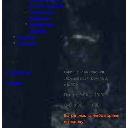
и доска обрезная
Доска сухая
строганая
Деревянные
настилы
Проекты
Контакты
ИНФО
РЕЖИМ РАБОТЫ
О компании
Офис: г. Иваново, ул.
Лежневская, дом 183,
Отзывы
оф.409
Пон-пт: 9:00 — 18:00
Суб: 9:00 — 14:00
Встретимся в любое время
по звонку!