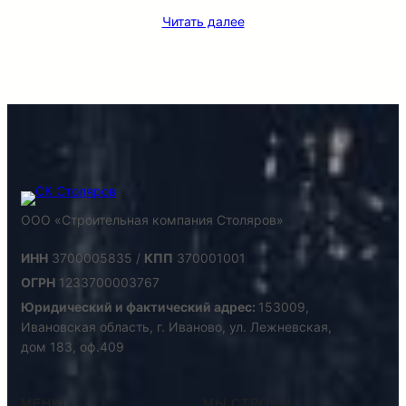
Читать далее
ООО «Строительная компания Столяров»
ИНН
3700005835 /
КПП
370001001
ОГРН
1233700003767
Юридический и фактический адрес:
153009,
Ивановская область, г. Иваново, ул. Лежневская,
дом 183, оф.409
МЕНЮ
МЫ СТРОИМ