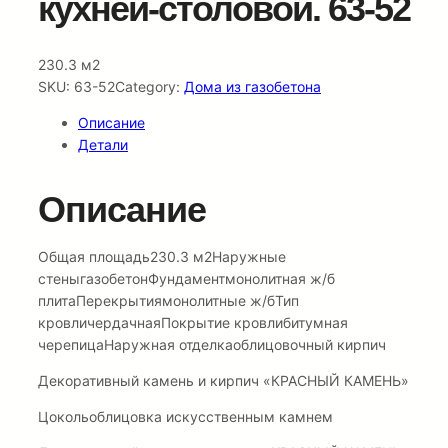
кухней-столовой. 63-52
230.3 м2
SKU:
63-52
Category:
Дома из газобетона
Описание
Детали
Описание
Общая площадь230.3 м2Наружные
стеныгазобетонФундаментмонолитная ж/б
плитаПерекрытиямонолитные ж/бТип
кровличердачнаяПокрытие кровлибитумная
черепицаНаружная отделкаоблицовочный кирпич
Декоративный камень и кирпич «КРАСНЫЙ КАМЕНЬ»
Цокольоблицовка искусственным камнем