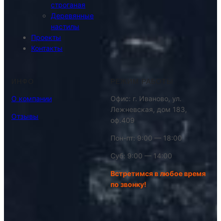
строганая
Деревянные
настилы
Проекты
Контакты
ИНФО
РЕЖИМ РАБОТЫ
О компании
Офис: г. Иваново, ул.
Лежневская, дом 183,
Отзывы
оф.409
Пон-пт: 9:00 — 18:00
Суб: 9:00 — 14:00
Встретимся в любое время
по звонку!