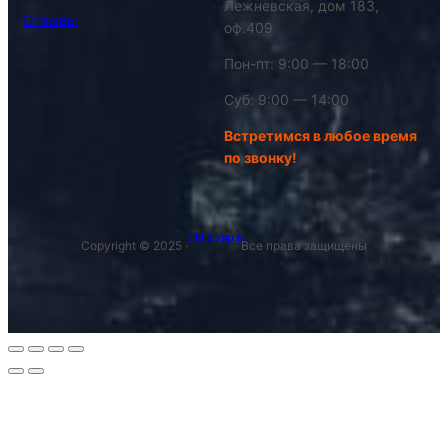
Лежневская, дом 183,
Отзывы
оф.409
Пон-пт: 9:00 — 18:00
Суб: 9:00 — 14:00
Встретимся в любое время
по звонку!
СК Столяров
Copyright © 2025 ·
Все права защищены