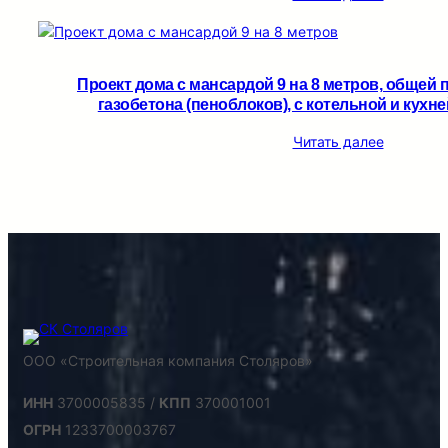
Проект дома с мансардой 9 на 8 метров, общей 
газобетона (пеноблоков), c котельной и кухне
Читать далее
ООО «Строительная компания Столяров»
ИНН
3700005835 /
КПП
370001001
ОГРН
1233700003767