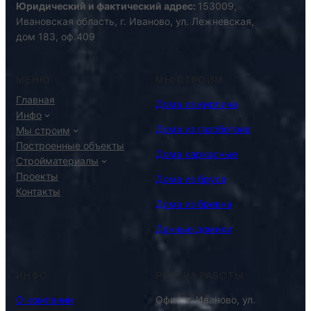
Юридический и фактический адрес:
153009,
Ивановская область, г. Иваново, ул. Лежневская,
дом 183, оф.409
МЕНЮ
МЫ СТРОИМ
Главная
Дома из кирпича
Инфо
Дома из газобетона
Мы строим
Построенные объекты
Дома каркасные
Стройматериалы
Проекты
Дома из бруса
Контакты
Дома из бревна
Дачные домики
ИНФО
РЕЖИМ РАБОТЫ
О компании
Офис: г. Иваново, ул.